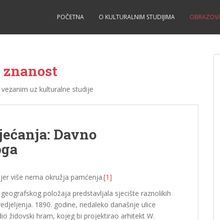
POČETNA
O KULTURALNIM STUDIJIMA
OBRAZOVA
i znanost
vezanim uz kulturalne studije
sjećanja: Davno
oga
jer više nema okružja pamćenja.
[1]
 geografskog položaja predstavljala sjecište raznolikih
 opredjeljenja. 1890. godine, nedaleko današnje ulice
io židovski hram, kojeg bi projektirao arhitekt W.