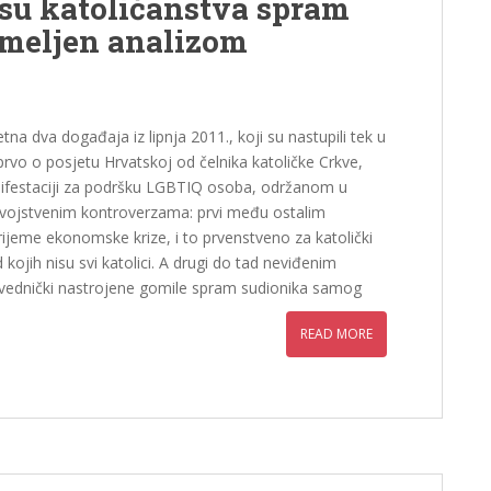
osu katoličanstva spram
emeljen analizom
tna dva događaja iz lipnja 2011., koji su nastupili tek u
vo o posjetu Hrvatskoj od čelnika katoličke Crkve,
nifestaciji za podršku LGBTIQ osoba, održanom u
 svojstvenim kontroverzama: prvi među ostalim
ijeme ekonomske krize, i to prvenstveno za katolički
ojih nisu svi katolici. A drugi do tad neviđenim
ravednički nastrojene gomile spram sudionika samog
READ MORE