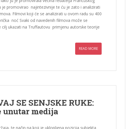
Iako ju je promovirala većina redatelja Francuskog
 je promovirao najintezivnije te ću je zato i analizirati
lmova. Filmovi koji će se analizirati u ovom radu su 400
Američka noć Svaki od navedenih filmova može se
e cilj ukazati na Truffautovu primjenu autorske teorije
READ MORE
UVAJ SE SENJSKE RUKE:
e unutar medija
ja, te način na koji je uklopljena pozicija subjekta