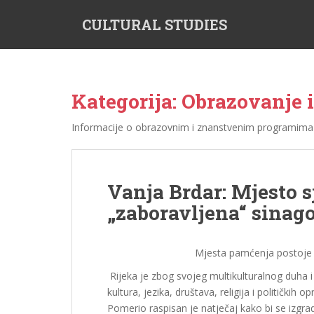
S
CULTURAL STUDIES
k
i
p
t
o
Kategorija: Obrazovanje 
m
a
Informacije o obrazovnim i znanstvenim programima 
i
n
c
o
Vanja Brdar: Mjesto 
n
„zaboravljena“ sinag
t
e
n
Mjesta pamćenja postoje 
t
Rijeka je zbog svojeg multikulturalnog duha i
kultura, jezika, društava, religija i političkih
Pomerio raspisan je natječaj kako bi se izgrad