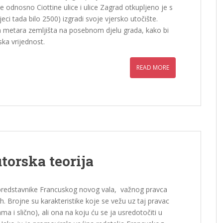
e odnosno Ciottine ulice i ulice Zagrad otkupljeno je s
eci tada bilo 2500) izgradi svoje vjersko utočište.
nih metara zemljišta na posebnom djelu grada, kako bi
ka vrijednost.
READ MORE
utorska teorija
predstavnike Francuskog novog vala, važnog pravca
h. Brojne su karakteristike koje se vežu uz taj pravac
a i slično), ali ona na koju ću se ja usredotočiti u