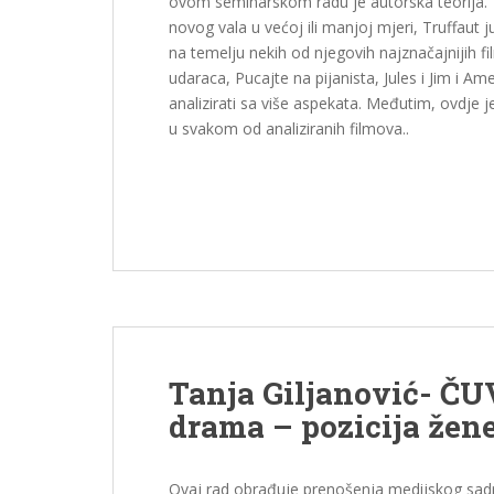
ovom seminarskom radu je autorska teorija. 
novog vala u većoj ili manjoj mjeri, Truffaut ju
na temelju nekih od njegovih najznačajnijih fi
udaraca, Pucajte na pijanista, Jules i Jim i 
analizirati sa više aspekata. Međutim, ovdje j
u svakom od analiziranih filmova..
Tanja Giljanović- Č
drama – pozicija žen
Ovaj rad obrađuje prenošenja medijskog sadrža