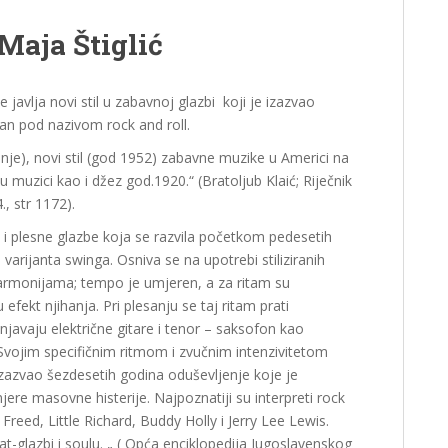
Maja Štiglić
 javlja novi stil u zabavnoj glazbi koji je izazvao
ran pod nazivom rock and roll.
ljanje), novi stil (god 1952) zabavne muzike u Americi na
 u muzici kao i džez god.1920.“ (Bratoljub Klaić; Riječnik
, str 1172).
alne i plesne glazbe koja se razvila početkom pedesetih
varijanta swinga. Osniva se na upotrebi stiliziranih
harmonijama; tempo je umjeren, a za ritam su
efekt njihanja. Pri plesanju se taj ritam prati
injavaju električne gitare i tenor – saksofon kao
e. Svojim specifičnim ritmom i zvučnim intenzivitetom
zazvao šezdesetih godina oduševljenje koje je
e masovne histerije. Najpoznatiji su interpreti rock
n Freed, Little Richard, Buddy Holly i Jerry Lee Lewis.
beat-glazbi i soulu. „ ( Opća enciklopedija Jugoslavenskog