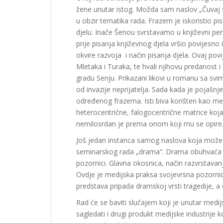
žene unutar istog. Možda sam naslov „Čuvaj 
u obzir tematika rada. Frazem je iskoristio 
djelu. Inače Šenou svrstavamo u književni per
prije pisanja književnog djela vršio povijesno 
okvire razvoja i način pisanja djela. Ovaj pov
Mletaka i Turaka, te hvali njihovu predanost 
gradu Senju. Prikazani likovi u romanu sa svim 
od invazije neprijatelja. Sada kada je pojašnje
određenog frazema. Isti biva korišten kao met
heterocentrične, falogocentrične matrice koja
nemilosrdan je prema onom koji mu se opire
Još jedan instanca samog naslova koja može d
seminarskog rada „drama“. Drama obuhvaća kn
pozornici. Glavna okosnica, način razvrstavan
Ovdje je medijska praksa svojevrsna pozornica
predstava pripada dramskoj vrsti tragedije, a
Rad će se baviti slučajem koji je unutar medij
sagledati i drugi produkt medijske industrije