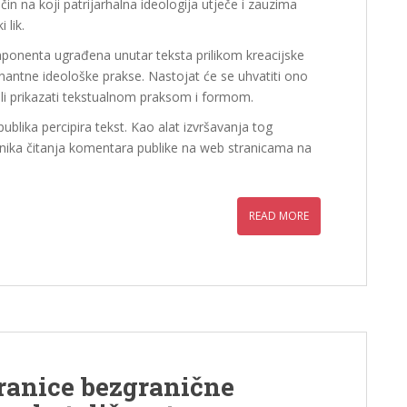
čin na koji patrijarhalna ideologija utječe i zauzima
 lik.
omponenta ugrađena unutar teksta prilikom kreacijske
nantne ideološke prakse. Nastojat će se uhvatiti ono
želi prikazati tekstualnom praksom i formom.
ublika percipira tekst. Kao alat izvršavanja tog
tehnika čitanja komentara publike na web stranicama na
READ MORE
ranice bezgranične