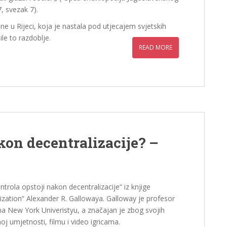
, svezak 7).
e u Rijeci, koja je nastala pod utjecajem svjetskih
le to razdoblje.
READ MORE
akon decentralizacije? –
rola opstoji nakon decentralizacije“ iz knjige
ization“ Alexander R. Gallowaya. Galloway je profesor
na New York Univeristyu, a značajan je zbog svojih
noj umjetnosti, filmu i video igricama.