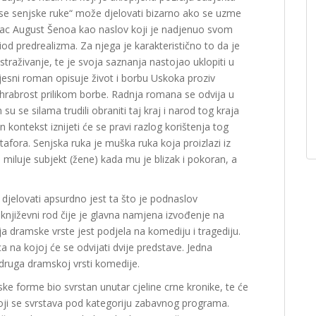
se senjske ruke“ može djelovati bizarno ako se uzme
pisac August Šenoa kao naslov koji je nadjenuo svom
iod predrealizma. Za njega je karakteristično to da je
istraživanje, te je svoja saznanja nastojao uklopiti u
ijesni roman opisuje život i borbu Uskoka proziv
i hrabrost prilikom borbe. Radnja romana se odvija u
su se silama trudili obraniti taj kraj i narod tog kraja
n kontekst iznijeti će se pravi razlog korištenja tog
afora. Senjska ruka je muška ruka koja proizlazi iz
 miluje subjekt (žene) kada mu je blizak i pokoran, a
.
jelovati apsurdno jest ta što je podnaslov
jiževni rod čije je glavna namjena izvođenje na
ja dramske vrste jest podjela na komediju i tragediju.
 na kojoj će se odvijati dvije predstave. Jedna
 druga dramskoj vrsti komedije.
ske forme bio svrstan unutar cjeline crne kronike, te će
 koji se svrstava pod kategoriju zabavnog programa.