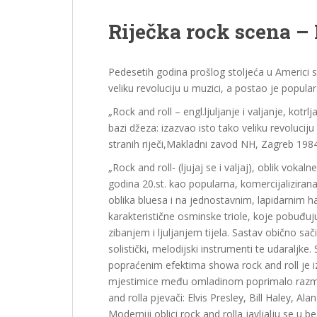
Riječka rock scena – 
Pedesetih godina prošlog stoljeća u Americi se
veliku revoluciju u muzici, a postao je popula
„Rock and roll – engl.ljuljanje i valjanje, kotr
bazi džeza: izazvao isto tako veliku revoluciju
stranih riječi,Makladni zavod NH, Zagreb 1984.
„Rock and roll- (ljujaj se i valjaj), oblik vok
godina 20.st. kao popularna, komercijalizirana 
oblika bluesa i na jednostavnim, lapidarnim 
karakteristične osminske triole, koje pobuđuju 
zibanjem i ljuljanjem tijela. Sastav obično sač
solistički, melodijski instrumenti te udaraljk
popraćenim efektima showa rock and roll je i
mjestimice među omladinom poprimalo razmjer
and rolla pjevači: Elvis Presley, Bill Haley, Ala
Moderniji oblici rock and rolla javljalju se u 