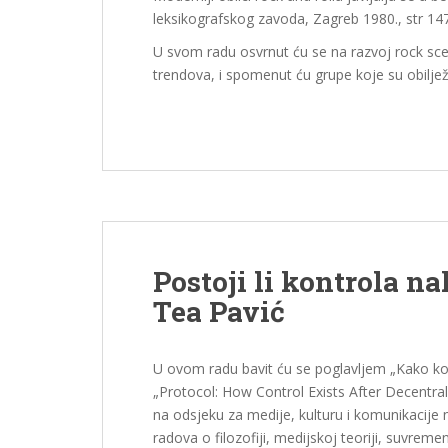
leksikografskog zavoda, Zagreb 1980., str 147
U svom radu osvrnut ću se na razvoj rock scen
trendova, i spomenut ću grupe koje su obilježi
Postoji li kontrola n
Tea Pavić
U ovom radu bavit ću se poglavljem „Kako kont
„Protocol: How Control Exists After Decentral
na odsjeku za medije, kulturu i komunikacije 
radova o filozofiji, medijskoj teoriji, suvreme