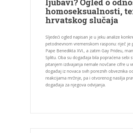
ljubavi? Ogled o odn
homoseksualnosti, t
hrvatskog slučaja
Sljedeći ogled napisan je u jeku analize konkre
petodnevnom vremenskom rasponu: riječ je pr
Pape Benedikta XVI., a zatim Gay Prideu, ma
Splitu. Oba su događaja bila popraćena sebi
pitanjem izdvajanja nemale novčane cifre u vr
događaj iz novaca svih poreznih obveznika od k
reakcijama mržnje, pa i otvorenog nasilja p
događaja za njegova odvijanja.