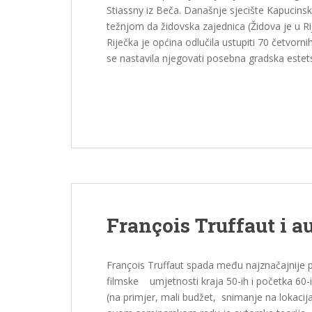
Stiassny iz Beča. Današnje sjecište Kapucinsk
težnjom da židovska zajednica (Židova je u Rij
Riječka je općina odlučila ustupiti 70 četvor
se nastavila njegovati posebna gradska estets
François Truffaut i a
François Truffaut spada među najznačajnije 
filmske umjetnosti kraja 50-ih i početka 60-i
(na primjer, mali budžet, snimanje na lokacijam