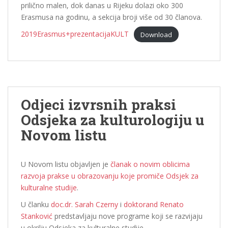
prilično malen, dok danas u Rijeku dolazi oko 300
Erasmusa na godinu, a sekcija broji više od 30 članova.
2019Erasmus+prezentacijaKULT
Download
Odjeci izvrsnih praksi
Odsjeka za kulturologiju u
Novom listu
U Novom listu objavljen je
članak o novim oblicima
razvoja prakse u obrazovanju koje promiče Odsjek za
kulturalne studije
.
U članku
doc.dr. Sarah Czerny
i
doktorand Renato
Stanković
predstavljaju nove programe koji se razvijaju
u okrilju Odsjeka za kulturalne studije.