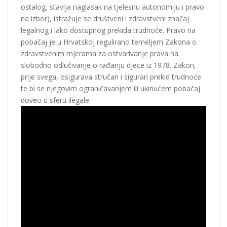
ostalog, stavlja naglasak na tjelesnu autonomiju i pravo
na izbor), istražuje se društveni i zdravstveni značaj
legalnog i lako dostupnog prekida trudnoće. Pravo na
pobačaj je u Hrvatskoj regulirano temeljem Zakona o
zdravstvenim mjerama za ostvarivanje prava na
slobodno odlučivanje o rađanju djece iz 1978. Zakon,
prije svega, osigurava stručan i siguran prekid trudnoće
te bi se njegovim ograničavanjem ili ukinućem pobačaj
doveo u sferu ilegale.