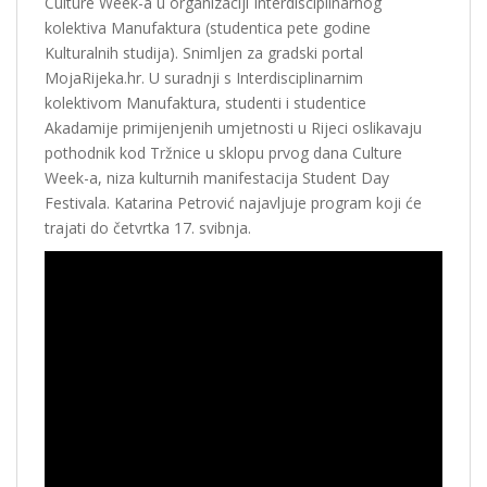
Culture Week-a u organizaciji Interdisciplinarnog
kolektiva Manufaktura (studentica pete godine
Kulturalnih studija). Snimljen za gradski portal
MojaRijeka.hr. U suradnji s Interdisciplinarnim
kolektivom Manufaktura, studenti i studentice
Akadamije primijenjenih umjetnosti u Rijeci oslikavaju
pothodnik kod Tržnice u sklopu prvog dana Culture
Week-a, niza kulturnih manifestacija Student Day
Festivala. Katarina Petrović najavljuje program koji će
trajati do četvrtka 17. svibnja.