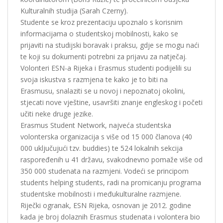
Kulturalnih studija (Sarah Czerny).
Studente se kroz prezentaciju upoznalo s korisnim
informacijama o studentskoj mobilnosti, kako se
prijaviti na studijski boravak i praksu, gdje se mogu naći
te koji su dokumenti potrebni za prijavu za natječaj.
Volonteri ESN-a Rijeka i Erasmus studenti podijelili su
svoja iskustva s razmjena te kako je to biti na
Erasmusu, snalaziti se u novoj i nepoznatoj okolini,
stjecati nove vještine, usavršiti znanje engleskog i početi
učiti neke druge jezike.
Erasmus Student Network, najveća studentska
volonterska organizacija s više od 15 000 članova (40
000 uključujući tzv. buddies) te 524 lokalnih sekcija
raspoređenih u 41 državu, svakodnevno pomaže više od
350 000 studenata na razmjeni. Vodeći se principom
students helping students, radi na promicanju programa
studentske mobilnosti i međukulturalne razmjene.
Riječki ogranak, ESN Rijeka, osnovan je 2012. godine
kada je broj dolaznih Erasmus studenata i volontera bio