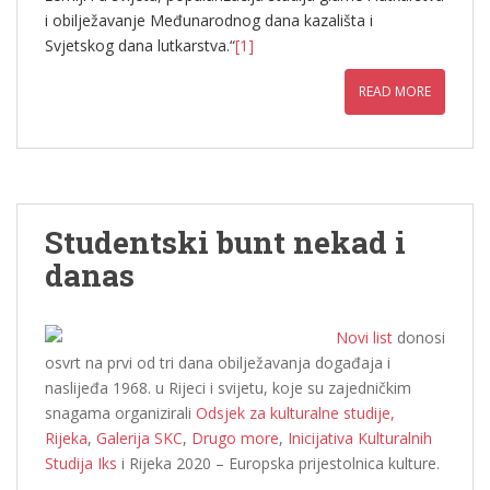
i obilježavanje Međunarodnog dana kazališta i
Svjetskog dana lutkarstva.“
[1]
READ MORE
Studentski bunt nekad i
danas
Novi list
donosi
osvrt na prvi od tri dana obilježavanja događaja i
naslijeđa 1968. u Rijeci i svijetu, koje su zajedničkim
snagama organizirali
Odsjek za kulturalne studije,
Rijeka
,
Galerija SKC
,
Drugo more
,
Inicijativa Kulturalnih
Studija Iks
i Rijeka 2020 – Europska prijestolnica kulture.