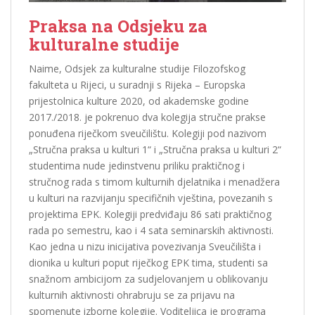
Praksa na Odsjeku za
kulturalne studije
Naime, Odsjek za kulturalne studije Filozofskog
fakulteta u Rijeci, u suradnji s Rijeka – Europska
prijestolnica kulture 2020, od akademske godine
2017./2018. je pokrenuo dva kolegija stručne prakse
ponuđena riječkom sveučilištu. Kolegiji pod nazivom
„Stručna praksa u kulturi 1“ i „Stručna praksa u kulturi 2“
studentima nude jedinstvenu priliku praktičnog i
stručnog rada s timom kulturnih djelatnika i menadžera
u kulturi na razvijanju specifičnih vještina, povezanih s
projektima EPK. Kolegiji predviđaju 86 sati praktičnog
rada po semestru, kao i 4 sata seminarskih aktivnosti.
Kao jedna u nizu inicijativa povezivanja Sveučilišta i
dionika u kulturi poput riječkog EPK tima, studenti sa
snažnom ambicijom za sudjelovanjem u oblikovanju
kulturnih aktivnosti ohrabruju se za prijavu na
spomenute izborne kolegije. Voditeljica je programa