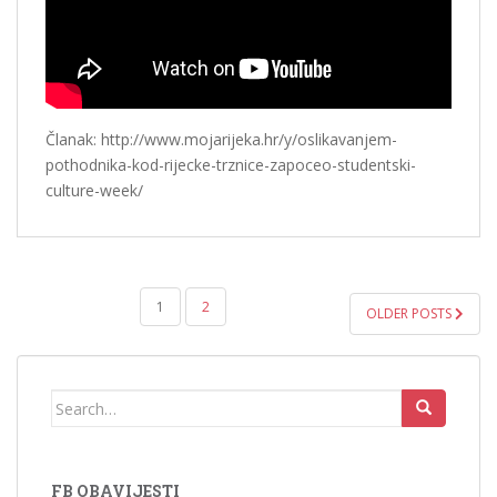
Članak: http://www.mojarijeka.hr/y/oslikavanjem-
pothodnika-kod-rijecke-trznice-zapoceo-studentski-
culture-week/
1
2
OLDER POSTS
NAVIGACIJA OBJAVA
Search for:
FB OBAVIJESTI