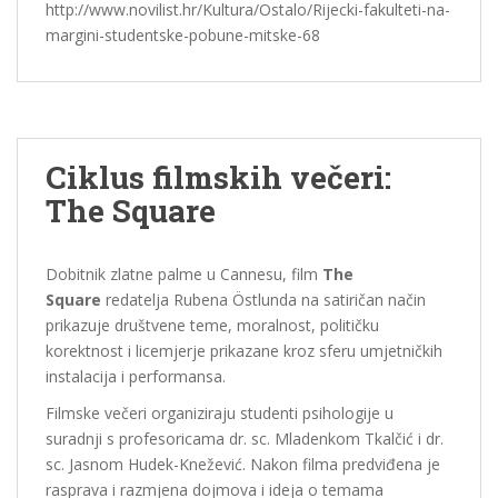
http://www.novilist.hr/Kultura/Ostalo/Rijecki-fakulteti-na-
margini-studentske-pobune-mitske-68
Ciklus filmskih večeri:
The Square
Dobitnik zlatne palme u Cannesu, film
The
Square
redatelja Rubena Östlunda na satiričan način
prikazuje društvene teme, moralnost, političku
korektnost i licemjerje prikazane kroz sferu umjetničkih
instalacija i performansa.
Filmske večeri organiziraju studenti psihologije u
suradnji s profesoricama dr. sc. Mladenkom Tkalčić i dr.
sc. Jasnom Hudek-Knežević. Nakon filma predviđena je
rasprava i razmjena dojmova i ideja o temama