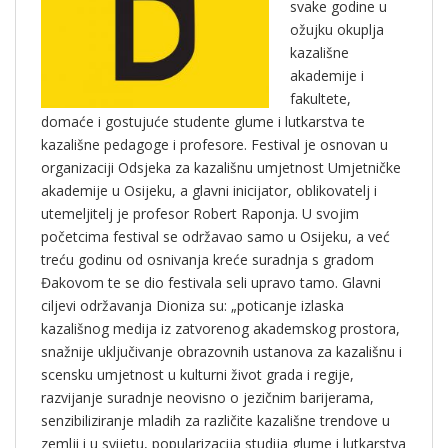
svake godine u
ožujku okuplja
kazališne
akademije i
fakultete,
domaće i gostujuće studente glume i lutkarstva te
kazališne pedagoge i profesore. Festival je osnovan u
organizaciji Odsjeka za kazališnu umjetnost Umjetničke
akademije u Osijeku, a glavni inicijator, oblikovatelj i
utemeljitelj je profesor Robert Raponja. U svojim
početcima festival se održavao samo u Osijeku, a već
treću godinu od osnivanja kreće suradnja s gradom
Đakovom te se dio festivala seli upravo tamo. Glavni
ciljevi održavanja Dioniza su: „poticanje izlaska
kazališnog medija iz zatvorenog akademskog prostora,
snažnije uključivanje obrazovnih ustanova za kazališnu i
scensku umjetnost u kulturni život grada i regije,
razvijanje suradnje neovisno o jezičnim barijerama,
senzibiliziranje mladih za različite kazališne trendove u
zemlji i u svijetu, popularizacija studija glume i lutkarstva