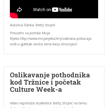
Autorica članka: Betty Stojnić
Preuzeto sa portala Moja
Rijeka http://www.mojarijeka.hr/y/zabrana-pobacaja-
vodi-u-gubitak-zivota-zena-kazu-strucnjaci/
Oslikavanje pothodnika
kod Tržnice i početak
Culture Week-a
Video reportaža studentice Betty Stojnić na temu