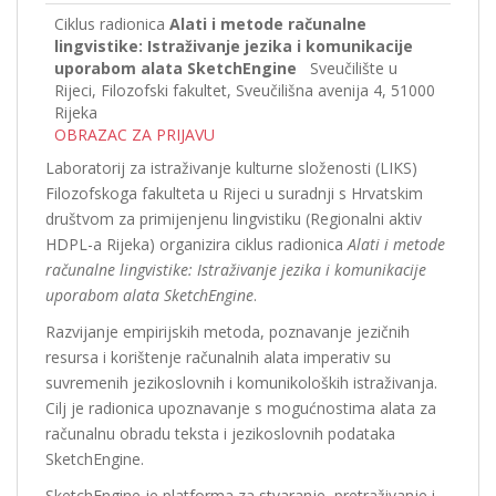
Ciklus radionica
Alati i metode računalne
lingvistike:
Istraživanje jezika i komunikacije
uporabom alata SketchEngine
Sveučilište u
Rijeci, Filozofski fakultet, Sveučilišna avenija 4, 51000
Rijeka
OBRAZAC ZA PRIJAVU
Laboratorij za istraživanje kulturne složenosti (LIKS)
Filozofskoga fakulteta u Rijeci u suradnji s Hrvatskim
društvom za primijenjenu lingvistiku (Regionalni aktiv
HDPL-a Rijeka) organizira ciklus radionica
Alati i metode
računalne lingvistike: Istraživanje jezika i komunikacije
uporabom alata SketchEngine
.
Razvijanje empirijskih metoda, poznavanje jezičnih
resursa i korištenje računalnih alata imperativ su
suvremenih jezikoslovnih i komunikoloških istraživanja.
Cilj je radionica upoznavanje s mogućnostima alata za
računalnu obradu teksta i jezikoslovnih podataka
SketchEngine.
SketchEngine je platforma za stvaranje, pretraživanje i