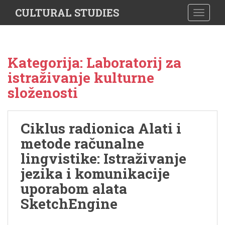
S
CULTURAL STUDIES
TOGGLE
k
i
p
t
Kategorija: Laboratorij za
o
istraživanje kulturne
m
a
složenosti
i
n
c
Ciklus radionica Alati i
o
metode računalne
n
lingvistike: Istraživanje
t
e
jezika i komunikacije
n
uporabom alata
t
SketchEngine