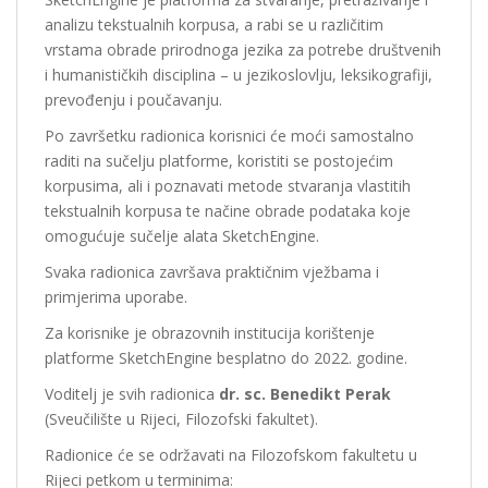
analizu tekstualnih korpusa, a rabi se u različitim
vrstama obrade prirodnoga jezika za potrebe društvenih
i humanističkih disciplina – u jezikoslovlju, leksikografiji,
prevođenju i poučavanju.
Po završetku radionica korisnici će moći samostalno
raditi na sučelju platforme, koristiti se postojećim
korpusima, ali i poznavati metode stvaranja vlastitih
tekstualnih korpusa te načine obrade podataka koje
omogućuje sučelje alata SketchEngine.
Svaka radionica završava praktičnim vježbama i
primjerima uporabe.
Za korisnike je obrazovnih institucija korištenje
platforme SketchEngine besplatno do 2022. godine.
Voditelj je svih radionica
dr. sc. Benedikt Perak
(Sveučilište u Rijeci, Filozofski fakultet).
Radionice će se održavati na Filozofskom fakultetu u
Rijeci petkom u terminima: