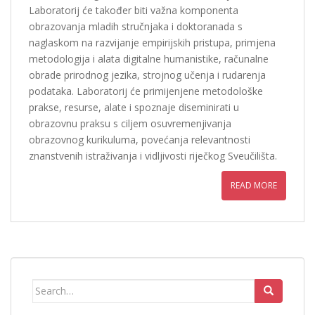
Laboratorij će također biti važna komponenta
obrazovanja mladih stručnjaka i doktoranada s
naglaskom na razvijanje empirijskih pristupa, primjena
metodologija i alata digitalne humanistike, računalne
obrade prirodnog jezika, strojnog učenja i rudarenja
podataka. Laboratorij će primijenjene metodološke
prakse, resurse, alate i spoznaje diseminirati u
obrazovnu praksu s ciljem osuvremenjivanja
obrazovnog kurikuluma, povećanja relevantnosti
znanstvenih istraživanja i vidljivosti riječkog Sveučilišta.
READ MORE
Search for: