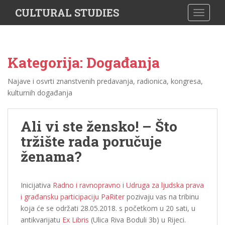
S
CULTURAL STUDIES
TOGGLE
k
i
p
t
Kategorija: Događanja
o
m
Najave i osvrti znanstvenih predavanja, radionica, kongresa,
a
kulturnih događanja
i
n
c
Ali vi ste žensko! – Što
o
tržište rada poručuje
n
ženama?
t
e
n
Inicijativa
Radno i ravnopravno
i
Udruga za ljudska prava
t
i građansku participaciju PaRiter
pozivaju vas na tribinu
koja će se održati 28.05.2018. s početkom u 20 sati, u
antikvarijatu
Ex Libris
(Ulica Riva Boduli 3b) u Rijeci.