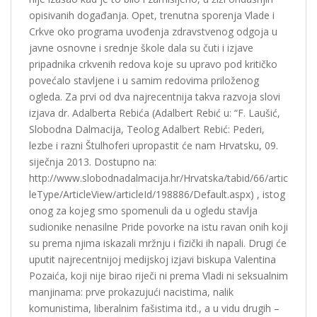
opisivanih događanja. Opet, trenutna sporenja Vlade i
Crkve oko programa uvođenja zdravstvenog odgoja u
javne osnovne i srednje škole dala su čuti i izjave
pripadnika crkvenih redova koje su upravo pod kritičko
povećalo stavljene i u samim redovima priloženog
ogleda. Za prvi od dva najrecentnija takva razvoja slovi
izjava dr. Adalberta Rebića (Adalbert Rebić u: “F. Laušić,
Slobodna Dalmacija, Teolog Adalbert Rebić: Pederi,
lezbe i razni Štulhoferi upropastit će nam Hrvatsku, 09.
siječnja 2013. Dostupno na:
http://www.slobodnadalmacija.hr/Hrvatska/tabid/66/artic
leType/ArticleView/articleId/198886/Default.aspx) , istog
onog za kojeg smo spomenuli da u ogledu stavlja
sudionike nenasilne Pride povorke na istu ravan onih koji
su prema njima iskazali mržnju i fizički ih napali. Drugi će
uputit najrecentnijoj medijskoj izjavi biskupa Valentina
Pozaića, koji nije birao riječi ni prema Vladi ni seksualnim
manjinama: prve prokazujući nacistima, nalik
komunistima, liberalnim fašistima itd., a u vidu drugih –