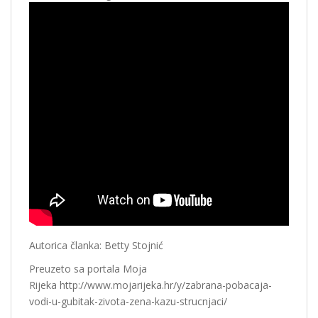
Autorica članka: Betty Stojnić
Preuzeto sa portala Moja
Rijeka http://www.mojarijeka.hr/y/zabrana-pobacaja-
vodi-u-gubitak-zivota-zena-kazu-strucnjaci/