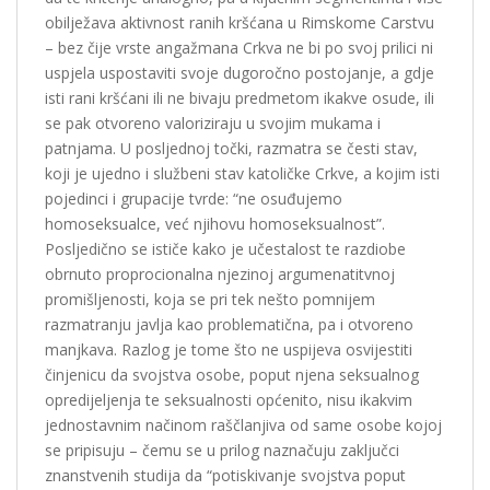
obilježava aktivnost ranih kršćana u Rimskome Carstvu
– bez čije vrste angažmana Crkva ne bi po svoj prilici ni
uspjela uspostaviti svoje dugoročno postojanje, a gdje
isti rani kršćani ili ne bivaju predmetom ikakve osude, ili
se pak otvoreno valoriziraju u svojim mukama i
patnjama. U posljednoj točki, razmatra se česti stav,
koji je ujedno i službeni stav katoličke Crkve, a kojim isti
pojedinci i grupacije tvrde: “ne osuđujemo
homoseksualce, već njihovu homoseksualnost”.
Posljedično se ističe kako je učestalost te razdiobe
obrnuto proprocionalna njezinoj argumenatitvnoj
promišljenosti, koja se pri tek nešto pomnijem
razmatranju javlja kao problematična, pa i otvoreno
manjkava. Razlog je tome što ne uspijeva osvijestiti
činjenicu da svojstva osobe, poput njena seksualnog
opredijeljenja te seksualnosti općenito, nisu ikakvim
jednostavnim načinom raščlanjiva od same osobe kojoj
se pripisuju – čemu se u prilog naznačuju zaključci
znanstvenih studija da “potiskivanje svojstva poput