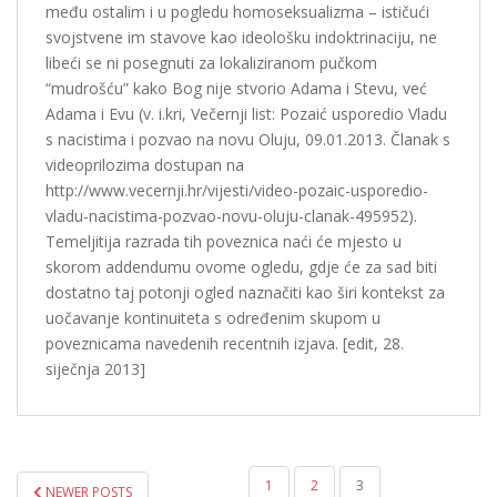
među ostalim i u pogledu homoseksualizma – ističući
svojstvene im stavove kao ideološku indoktrinaciju, ne
libeći se ni posegnuti za lokaliziranom pučkom
“mudrošću” kako Bog nije stvorio Adama i Stevu, već
Adama i Evu (v. i.kri, Večernji list: Pozaić usporedio Vladu
s nacistima i pozvao na novu Oluju, 09.01.2013. Članak s
videoprilozima dostupan na
http://www.vecernji.hr/vijesti/video-pozaic-usporedio-
vladu-nacistima-pozvao-novu-oluju-clanak-495952).
Temeljitija razrada tih poveznica naći će mjesto u
skorom addendumu ovome ogledu, gdje će za sad biti
dostatno taj potonji ogled naznačiti kao širi kontekst za
uočavanje kontinuiteta s određenim skupom u
poveznicama navedenih recentnih izjava. [edit, 28.
siječnja 2013]
1
2
3
NEWER POSTS