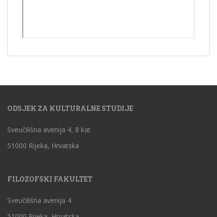
ODSJEK ZA KULTURALNE STUDIJE
Sveučilišna avenija 4, 8 kat
51000 Rijeka, Hrvatska
FILOZOFSKI FAKULTET
Sveučilišna avenija 4
51000 Rijeka, Hrvatska