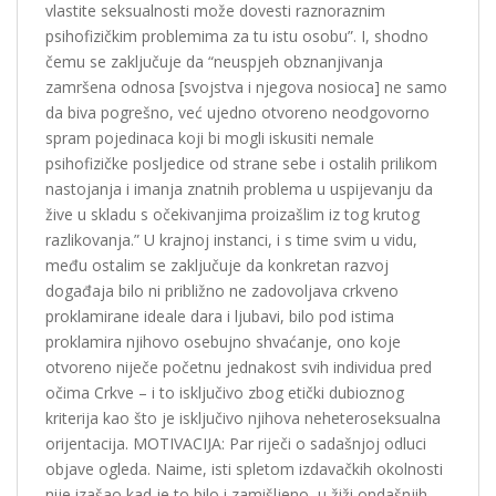
vlastite seksualnosti može dovesti raznoraznim
psihofizičkim problemima za tu istu osobu”. I, shodno
čemu se zaključuje da “neuspjeh obznanjivanja
zamršena odnosa [svojstva i njegova nosioca] ne samo
da biva pogrešno, već ujedno otvoreno neodgovorno
spram pojedinaca koji bi mogli iskusiti nemale
psihofizičke posljedice od strane sebe i ostalih prilikom
nastojanja i imanja znatnih problema u uspijevanju da
žive u skladu s očekivanjima proizašlim iz tog krutog
razlikovanja.” U krajnoj instanci, i s time svim u vidu,
među ostalim se zaključuje da konkretan razvoj
događaja bilo ni približno ne zadovoljava crkveno
proklamirane ideale dara i ljubavi, bilo pod istima
proklamira njihovo osebujno shvaćanje, ono koje
otvoreno niječe početnu jednakost svih individua pred
očima Crkve – i to isključivo zbog etički dubioznog
kriterija kao što je isključivo njihova neheteroseksualna
orijentacija. MOTIVACIJA: Par riječi o sadašnjoj odluci
objave ogleda. Naime, isti spletom izdavačkih okolnosti
nije izašao kad je to bilo i zamišljeno, u žiži ondašnjih