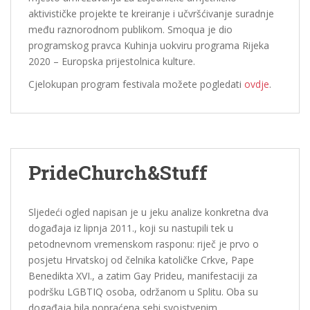
aktivističke projekte te kreiranje i učvršćivanje suradnje
među raznorodnom publikom. Smoqua je dio
programskog pravca Kuhinja
u
okviru programa Rijeka
2020 – Europska prijestolnica kulture.
Cjelokupan program festivala možete pogledati
ovdje
.
PrideChurch&Stuff
Sljedeći ogled napisan je u jeku analize konkretna dva
događaja iz lipnja 2011., koji su nastupili tek u
petodnevnom vremenskom rasponu: riječ je prvo o
posjetu Hrvatskoj od čelnika katoličke Crkve, Pape
Benedikta XVI., a zatim Gay Prideu, manifestaciji za
podršku LGBTIQ osoba, održanom u Splitu. Oba su
događaja bila popraćena sebi svojstvenim