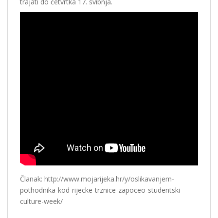
trajati do četvrtka 17. svibnja.
Članak: http://www.mojarijeka.hr/y/oslikavanjem-
pothodnika-kod-rijecke-trznice-zapoceo-studentski-
culture-week/