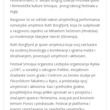
Filodrammatici, u sklopu drugog izdanja Festivala queer
i feminističke kulture Smoqua, prvog takvog festivala u
regiji.
Razgovor će se održati nakon umjetničkog performansa
rumunjske umjetnice Ruth Borgfjord, koja će sudjelovati
u razgovoru zajedno sa Mihaelom Sečenom (Hrvatska)
uz moderiranje Marjane Harcet (Slovenija).
Ruth Borgfjord je queer umjetnica koja svoj rad bazira
na osobnoj kronologiji u kombinaciji s igrama mašte i
istraživanjem, povezujući umjetnost i aktivizam.
Festival Smoqua organizira Lezbijska organizacija Rijeka
„LORI“,
u
suradnji s udrugom PaRiter, inicijativom
Građanke svom gradu i Centrom za ženske studije pri
Filozofskom fakultetu
u
Rijeci, a predstavlja spoj
umjetnosti i aktivizma. Kao i prethodne godine,
posjetitelji/ice imaju prilike upoznati se s poviješću i
značajem queera i feminizma, ovaj put pod krovnom
temom Ponos i predrasude. Festival je platforma i
mjesto umrežavanja za zajedničke umjetničko-