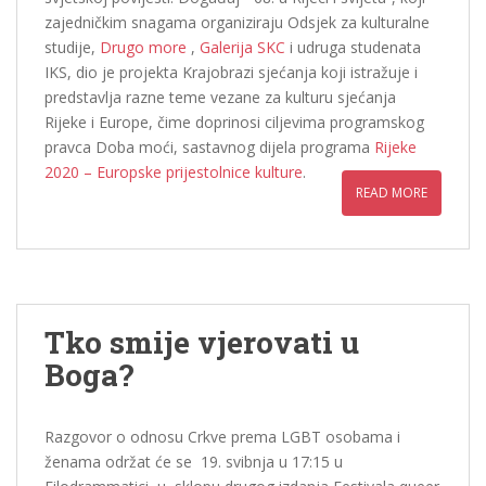
zajedničkim snagama organiziraju Odsjek za kulturalne
studije,
Drugo more
,
Galerija SKC
i udruga studenata
IKS, dio je projekta Krajobrazi sjećanja koji istražuje i
predstavlja razne teme vezane za kulturu sjećanja
Rijeke i Europe, čime doprinosi ciljevima programskog
pravca Doba moći, sastavnog dijela programa
Rijeke
2020 – Europske prijestolnice kulture
.
READ MORE
Tko smije vjerovati u
Boga?
Razgovor o odnosu Crkve prema LGBT osobama i
ženama održat će se 19. svibnja u 17:15 u