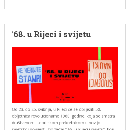
’68. u Rijeci i svijetu
Od 23. do 25. svibnja, u Rijeci će se obilježiti 50.
obljetnica revolucionarne 1968. godine, koja se smatra
društvenom i teorijskom prekretnicom u novijoj
svjetskoj povijesti. Događaj ”`68. u Rijeci i svijetu”, koji