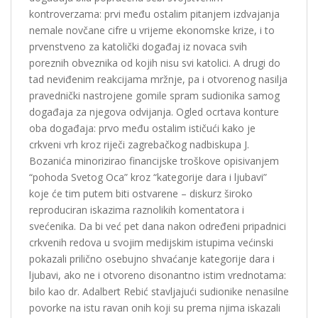
kontroverzama: prvi među ostalim pitanjem izdvajanja
nemale novčane cifre u vrijeme ekonomske krize, i to
prvenstveno za katolički događaj iz novaca svih
poreznih obveznika od kojih nisu svi katolici. A drugi do
tad neviđenim reakcijama mržnje, pa i otvorenog nasilja
pravednički nastrojene gomile spram sudionika samog
događaja za njegova odvijanja. Ogled ocrtava konture
oba događaja: prvo među ostalim ističući kako je
crkveni vrh kroz riječi zagrebačkog nadbiskupa J.
Bozanića minorizirao financijske troškove opisivanjem
“pohoda Svetog Oca” kroz “kategorije dara i ljubavi”
koje će tim putem biti ostvarene – diskurz široko
reproduciran iskazima raznolikih komentatora i
svećenika. Da bi već pet dana nakon određeni pripadnici
crkvenih redova u svojim medijskim istupima većinski
pokazali prilično osebujno shvaćanje kategorije dara i
ljubavi, ako ne i otvoreno disonantno istim vrednotama:
bilo kao dr. Adalbert Rebić stavljajući sudionike nenasilne
povorke na istu ravan onih koji su prema njima iskazali