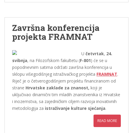
Završna konferencija
projekta FRAMNAT
U
četvrtak
,
24.
svibnja
, na Filozofskom fakultetu (
F-801
) će se u
popodnevnim satima održati završna konferencija u
sklopu višegodišnjeg istraživačkog projekta
FRAMNAT
.
Riječ je o četverogodišnjem projektu financiranom od
strane
Hrvatske zaklade za znanost,
koji je
uključivao dinamični tim mladih znanstvenika iz Hrvatske
i inozemstva, sa zajedničkim ciljem razvoja inovativnih
metodologija za
istraživanje kulture sjećanja
.
READ MORE