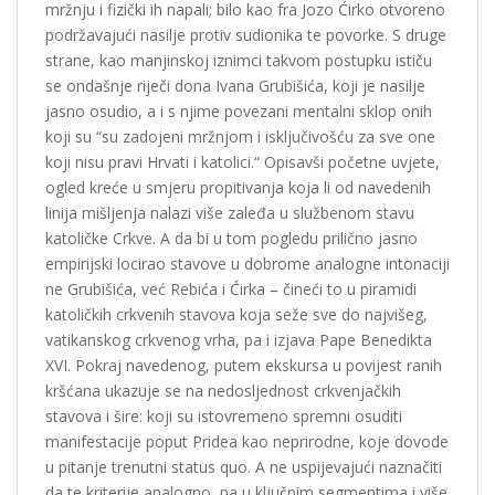
mržnju i fizički ih napali; bilo kao fra Jozo Ćirko otvoreno
podržavajući nasilje protiv sudionika te povorke. S druge
strane, kao manjinskoj iznimci takvom postupku ističu
se ondašnje riječi dona Ivana Grubišića, koji je nasilje
jasno osudio, a i s njime povezani mentalni sklop onih
koji su “su zadojeni mržnjom i isključivošću za sve one
koji nisu pravi Hrvati i katolici.“ Opisavši početne uvjete,
ogled kreće u smjeru propitivanja koja li od navedenih
linija mišljenja nalazi više zaleđa u službenom stavu
katoličke Crkve. A da bi u tom pogledu prilično jasno
empirijski locirao stavove u dobrome analogne intonaciji
ne Grubišića, već Rebića i Ćirka – čineći to u piramidi
katoličkih crkvenih stavova koja seže sve do najvišeg,
vatikanskog crkvenog vrha, pa i izjava Pape Benedikta
XVI. Pokraj navedenog, putem ekskursa u povijest ranih
kršćana ukazuje se na nedosljednost crkvenjačkih
stavova i šire: koji su istovremeno spremni osuditi
manifestacije poput Pridea kao neprirodne, koje dovode
u pitanje trenutni status quo. A ne uspijevajući naznačiti
da te kriterije analogno, pa u ključnim segmentima i više