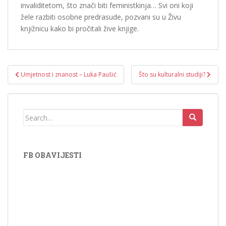
invaliditetom, što znači biti feministkinja… Svi oni koji
žele razbiti osobne predrasude, pozvani su u Živu
knjižnicu kako bi pročitali žive knjige.
Umjetnost i znanost – Luka Paušić
Što su kulturalni studiji?
Navigacija objava
Search for:
FB OBAVIJESTI