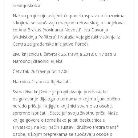
srednjoškolca.
Nakon projekcije uslijedit će panel rasprava o izazovima
s kojima se suočavaju manjine u Hrvatskoj, a sudjelovat
će Ana Brakus (novinarka Novosti), Iva Davorija
(aktivistkinja PaRitera) i Nataša Vajagić (aktivistkinja iz
Centra za građanske inicijative Poreč).
Živu knjižnicu u četvrtak 26. travnja 2018. u 17 sati u
Narodnoj čitaonici Rijeka
Četvrtak 26.travnja od 17.00
Narodna čitaonica Rijekasati,
Svrha žive knjižnice je propitkivanje predrasuda i
osiguravanje dijaloga o temama o kojima ljudi obično
nerado pričaju. Knjige u knjižnici stvarne su osobe,
spremne ispričati „čitatelju“ svoju životnu priču. Naše
knjige govore o tome kako je biti beskućnica u
Hrvatskoj, na koji način sustav i društvo tretira trans*
osobe, s kojim preprekama se suočavaju osobe s