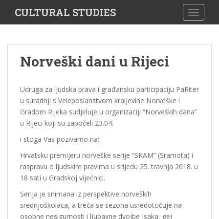
S
CULTURAL STUDIES
TOGGLE
k
i
p
t
Norveški dani u Rijeci
o
m
a
Udruga za ljudska prava i građansku participaciju PaRiter
i
u suradnji s Veleposlanstvom kraljevine Norveške i
n
Gradom Rijeka sudjeluje u organizaciji “Norveških dana”
c
u Rijeci koji su započeli 23.04.
o
i stoga Vas pozivamo na:
n
t
Hrvatsku premijeru norveške serije “SKAM” (Sramota) i
e
raspravu o ljudskim pravima u srijedu 25. travnja 2018. u
n
18 sati u Gradskoj vijećnici.
t
Serija je snimana iz perspektive norveških
srednjoškolaca, a treća se sezona usredotočuje na
osobne nesigurnosti i ljubavne dvojbe Isaka, gej